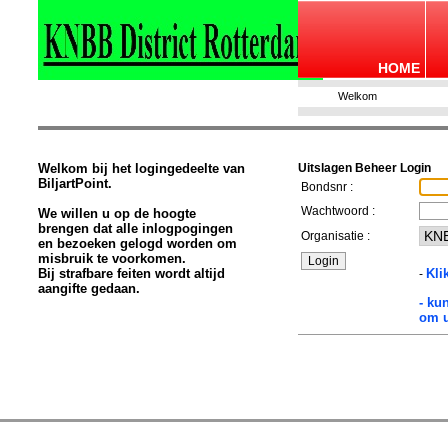
HOME
Welkom
Welkom bij het logingedeelte van
Uitslagen Beheer Login
BiljartPoint.
Bondsnr :
Wachtwoord :
We willen u op de hoogte
brengen dat alle inlogpogingen
Organisatie :
en bezoeken gelogd worden om
misbruik te voorkomen.
Bij strafbare feiten wordt altijd
Kli
-
aangifte gedaan.
- ku
om u