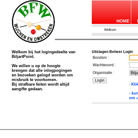
HOME
Welkom
Welkom bij het logingedeelte van
Uitslagen Beheer Login
BiljartPoint.
Bondsnr :
Wachtwoord :
We willen u op de hoogte
brengen dat alle inlogpogingen
Organisatie :
en bezoeken gelogd worden om
misbruik te voorkomen.
Bij strafbare feiten wordt altijd
Kli
-
aangifte gedaan.
- ku
om u