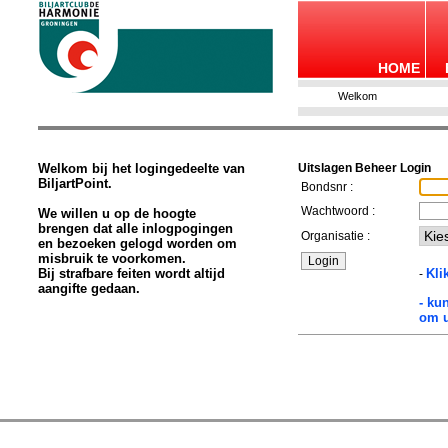
HOME
Welkom
Welkom bij het logingedeelte van
Uitslagen Beheer Login
BiljartPoint.
Bondsnr :
Wachtwoord :
We willen u op de hoogte
brengen dat alle inlogpogingen
Organisatie :
en bezoeken gelogd worden om
misbruik te voorkomen.
Bij strafbare feiten wordt altijd
Kli
-
aangifte gedaan.
- ku
om u